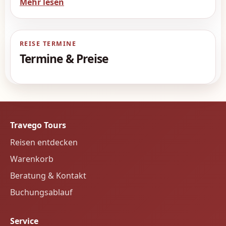
Mehr lesen
malerischen Bucht von Rabac und bietet Ihnen
alles für einen erholsamen und unterhaltsamen
Urlaub. Umgeben von üppiger, unberührter
REISE TERMINE
Natur erwartet Sie:
Termine & Preise
Ausgezeichnete Restaurants
mit
Meerblick
Genießen Sie Ihre Zeit mit Familie oder Freunden
bei Bootsfahrten, Wassersport, Tennis, Minigolf,
Travego Tours
auf multifunktionalen Sportplätzen oder lassen
Reisen entdecken
Sie sich von unserem Miniclub und der
Warenkorb
attraktiven Animation unterhalten.
Beratung & Kontakt
Buchungsablauf
Inklusivleistungen für Ihre Reise:
Übernachtung im 4-Sterne-Hotel
Service