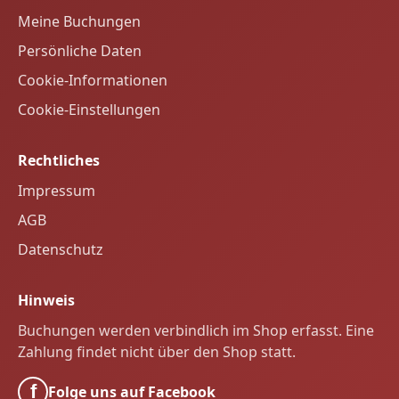
Ein
Welcome Drink
zur Begrüßung
Meine Buchungen
Frühstück und Abendessen vom Buffet
Persönliche Daten
Ein Getränk zum Abendessen
(Wasser +
Cookie-Informationen
0,25l Wein oder 0,20l Bier oder 0,20l Saft)
Cookie-Einstellungen
Ein spannender
Tagesausflug nach Pula
Rechtliches
Wichtige Hinweise zur Busreise:
Impressum
Sitzplatzreservierung:
Sie können Ihren
AGB
Wunschsitzplatz im Bus gegen eine Gebühr
Datenschutz
auswählen. Wenn Sie keine Reservierung
vornehmen, werden die Sitzplätze nach
Hinweis
dem Zufallsprinzip vergeben. Wir können
Buchungen werden verbindlich im Shop erfasst. Eine
dann leider nicht garantieren, dass alle
Zahlung findet nicht über den Shop statt.
Gäste Ihrer Buchung (falls mehrere
Personen) zusammensitzen.
f
Folge uns auf Facebook