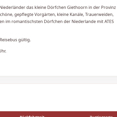
Niederländer das kleine Dörfchen Giethoorn in der Provinz
chöne, gepflegte Vorgärten, kleine Kanäle, Trauerweiden,
men im romantischsten Dörfchen der Niederlande mit ATES
Reisebus gültig.
Uhr.
Aufenthaltes in Giethoorn nicht benötigen, können Sie gern
.
kfahrt. Die Zahlung muss in der vorgegebenen Zeit erfolgen.
eis der Reise inzwischen erhöht sein, wird dem Kunden der
 in Rechnung gestellt.