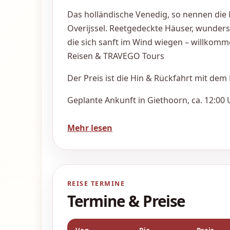
Das holländische Venedig, so nennen die 
Overijssel. Reetgedeckte Häuser, wunders
die sich sanft im Wind wiegen – willkom
Reisen & TRAVEGO Tours
Der Preis ist die Hin & Rückfahrt mit dem 
Geplante Ankunft in Giethoorn, ca. 12:00 
Alle Gegenstände, die Sie während Ihres 
Mehr lesen
im Bus lassen, ohne dass wir dafür haften
Der Preis ist gültig nur für die Hin & Rüc
Sollte das nicht der Fall sein und der Pr
REISE TERMINE
neue Preis (nur bei Erhöhung des Preises)
Termine & Preise
Keine Kinder Ermässigung