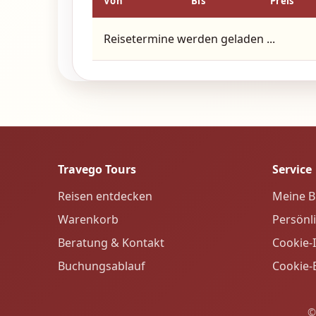
Wer sich verspätet – egal aus welchem Gr
Von
Bis
Preis
des Fahrpreises.
Reisetermine werden geladen ...
Mitbringen von Getränke in den Bus ist
Die Zahlung muss in der Vorgegebenen Zei
der Reise inzwischen erhöht sein wird 
Preises) in Rechnung gestellt
Travego Tours
Service
Reisen entdecken
Meine 
Warenkorb
Persönl
Beratung & Kontakt
Cookie-
Buchungsablauf
Cookie-
©