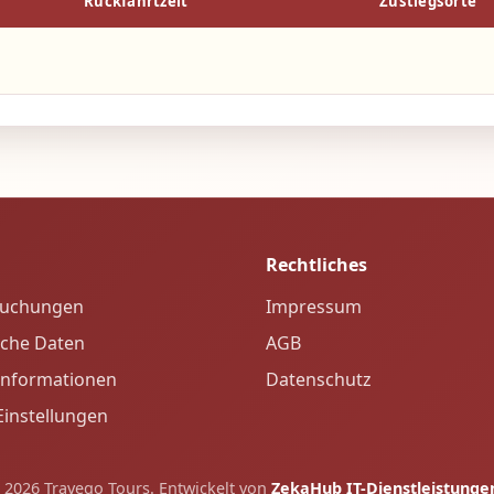
und – hat leider kein Recht auf Beförderung oder Erstattun
Rückfahrtzeit
Zustiegsorte
 nicht erlaubt
t erfolgen. Sollte das nicht der Fall sein und der Preis
dem Kunden der neue Preis ( nur bei erhöhung des
Rechtliches
Buchungen
Impressum
iche Daten
AGB
Informationen
Datenschutz
Einstellungen
 2026 Travego Tours. Entwickelt von
ZekaHub IT-Dienstleistung